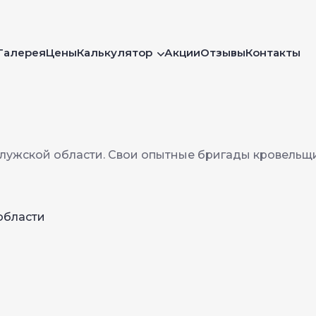
Галерея
Цены
Калькулятор
Акции
Отзывы
Контакты
алужской области
. Свои опытные бригады кровельщ