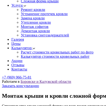
Cложная форма крыши
Услуги
Ремонт кровли
Устранение протечек кровли
Замена кровли
Утепление кровли
Монтаж софитов
Демонтаж кровли
Установка снегозадержателей
Галерея
Цены
Калькулятор
Расчет стоимости кровельных работ по фото
Калькулятор стоимости кровельных работ
Акции
Отзывы
Контакты
+7 (969) 966-75-81
Работаем в
Боровске и Калужской области
Заказать консультацию
Монтаж крыши и кровли сложной фор
Строительство крыш сложной формы из всех видов кровельных